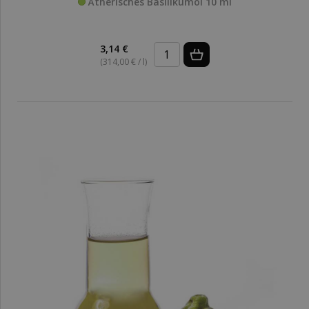
Ätherisches Basilikumöl 10 ml
3,14 €
(314,00 € / l)