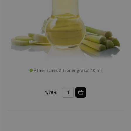
Ätherisches Zitronengrasöl 10 ml
1,79 €