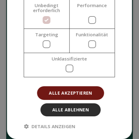
Unbedingt
Performance
KOSMETIK
erforderlich
GRUNDROHSTOFFE
Targeting
Funktionalität
ZUSATZSTOFFE FÜR KOSMETIKA
Unklassifizierte
FARBSTOFFE UND DUFTSTOFFE
KOSMETIKVERPACKUNGEN
ALLE AKZEPTIEREN
WERKZEUGE UND HILFSMITTEL
ALLE ABLEHNEN
KERZENHERSTELLUNG
DETAILS ANZEIGEN