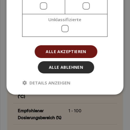
Anwendungsbereich
Gesicht ; Haare ;
Kopfhaut ; Körper
Unklassifizierte
Anteil an Bio-
100
Inhaltsstoffen (%)
ALLE AKZEPTIEREN
Gehalt an
100
erneuerbarem
ALLE ABLEHNEN
Kohlenstoff (RCC) (%)
Empfohlene
< 80
DETAILS ANZEIGEN
Verarbeitungstemperatur
(°C)
Empfohlener
1 - 100
Dosierungsbereich (%)