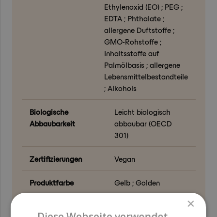
Ethylenoxid (EO) ; PEG ;
EDTA ; Phthalate ;
allergene Duftstoffe ;
GMO-Rohstoffe ;
Inhaltsstoffe auf
Palmölbasis ; allergene
Lebensmittelbestandteile
; Alkohols
Biologische
Leicht biologisch
Abbaubarkeit
abbaubar (OECD
301)
Zertifizierungen
Vegan
Produktfarbe
Gelb ; Golden
×
Funktion in der
Emolliens ;
Diese Webseite verwendet