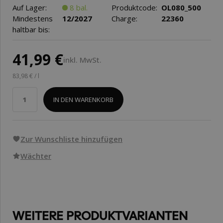
Auf Lager:
8 bal.
Produktcode:
OL080_500
Mindestens
12/2027
Charge:
22360
haltbar bis:
41,99 €
inkl. MwSt.
83,98 € / l
IN DEN WARENKORB
Zur Wunschliste hinzufügen
Wächter
WEITERE PRODUKTVARIANTEN