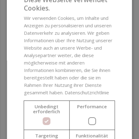
Formulierung
Trägerstoff
Cookies.
Formulierungsphase
Ölphase
Wir verwenden Cookies, um Inhalte und
Anzeigen zu personalisieren und unseren
Index natürlicher
1,00
Datenverkehr zu analysieren. Wir geben
Inhaltsstoffe (NI ISO
Informationen über Ihre Nutzung unserer
16128)
Website auch an unsere Werbe- und
Analysepartner weiter, die diese
Index Inhaltsstoffe
1,00
möglicherweise mit anderen
natürlichen
Informationen kombinieren, die Sie ihnen
Ursprungs (NOI ISO
bereitgestellt haben oder die sie im
16128)
Rahmen Ihrer Nutzung ihrer Dienste
gesammelt haben.
Datenschutzrichtlinie
Ursprungsland
Polen
Unbedingt
Performance
erforderlich
Qualität
Kosmetische
Qualität
Targeting
Funktionalität
Verarbeitungsmethode
Kaltpressung