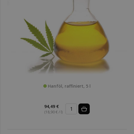
Hanföl, raffiniert, 5 l
94,49 €
(18,90 € / l)