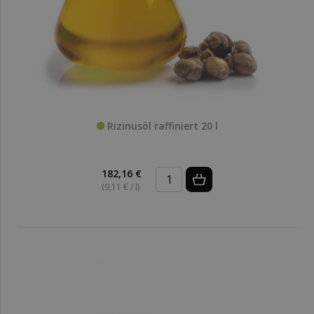
Rizinusöl raffiniert 20 l
182,16 €
(9,11 € / l)