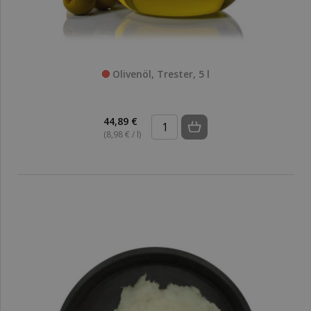
Olivenöl, Trester, 5 l
44,89 €
(8,98 € / l)