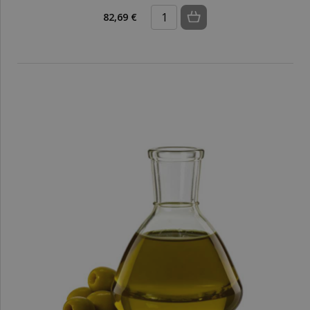
82,69 €