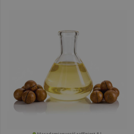
Macadamianussöl raffiniert 5 l