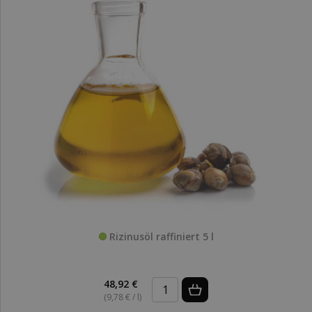
Rizinusöl raffiniert 5 l
48,92 €
(9,78 € / l)