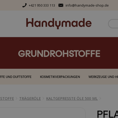
+421 950 333 113
info@handymade-shop.de
GRUNDROHSTOFFE
FFE UND DUFTSTOFFE
KOSMETIKVERPACKUNGEN
WERKZEUGE UND HI
STOFFE
TRÄGERÖLE
KALTGEPRESSTE ÖLE 500 ML
PFL