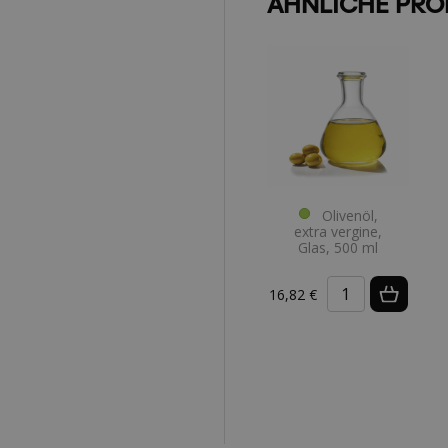
ÄHNLICHE PRO
Olivenöl,
extra vergine,
Glas, 500 ml
16,82 €