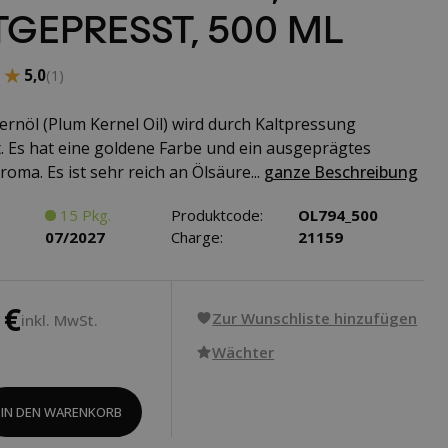
TGEPRESST, 500 ML
★★
★★
5,0
(1)
rnöl (Plum Kernel Oil) wird durch Kaltpressung
t. Es hat eine goldene Farbe und ein ausgeprägtes
oma. Es ist sehr reich an Ölsäure...
ganze Beschreibung
15 Pkg.
Produktcode:
OL794_500
07/2027
Charge:
21159
 €
Zur Wunschliste hinzufügen
inkl. MwSt.
Wächter
IN DEN WARENKORB