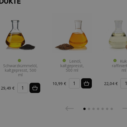
DUKTE
Leinöl,
Kuku
Schwarzkümmelöl,
kaltgepresst,
raffinie
kaltgepresst, 500
500 ml
ml
ml
10,99 €
22,04 €
29,49 €