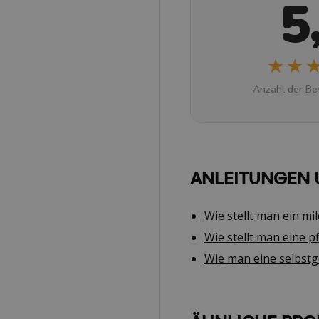
5
★★
★★
Anzahl der Be
ANLEITUNGEN 
Wie stellt man ein mi
Wie stellt man eine p
Wie man eine selbstg