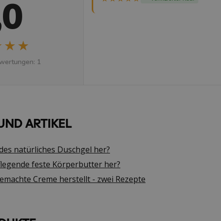
,0
★★★
★★★
wertungen: 1
UND ARTIKEL
ldes natürliches Duschgel her?
flegende feste Körperbutter her?
emachte Creme herstellt - zwei Rezepte