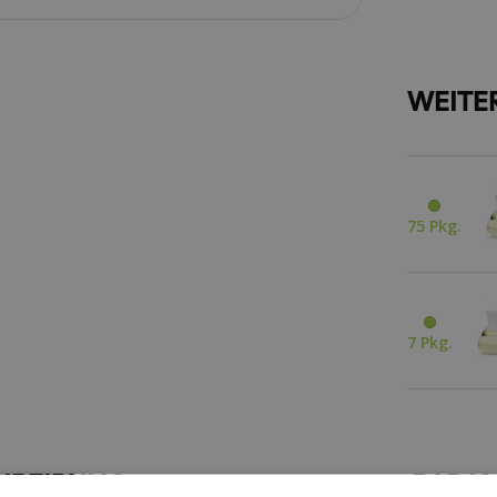
WEITE
75 Pkg.
7 Pkg.
HREIBUNG
PARA