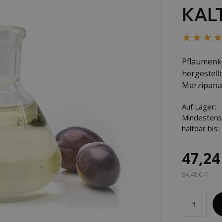
KAL
★★★
★★★
Pflaumenke
hergestell
Marzipanar
Auf Lager:
Mindestens
haltbar bis:
47,24
94,48 € / l