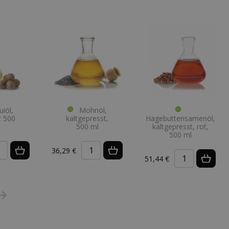
iöl,
Mohnöl,
rt 500
kaltgepresst,
Hagebuttensamenöl,
500 ml
kaltgepresst, rot,
500 ml
36,29 €
51,44 €