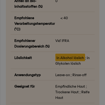
Anteil an Bio-
0
Inhaltsstoffen (%)
Empfohlene
< 40
Verarbeitungstemperatur
(°C)
Empfohlener
Viď IFRA
Dosierungsbereich (%)
Löslichkeit
In Alkohol löslich
; In
Glykolen löslich
Anwendungstyp
Leave-on ; Rinse-off
Geeignet für
Empfindliche Haut ;
Trockene Haut ; Reife
Haut