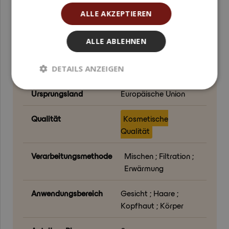
Funktion in der
Wirkstoff ;
ALLE AKZEPTIEREN
Formulierung
Duftkomponente
ALLE ABLEHNEN
Formulierungsphase
Abkühlphase ;
Nachträgliche
Zugabe
DETAILS ANZEIGEN
Ursprungsland
Europäische Union
Qualität
Kosmetische
Qualität
Verarbeitungsmethode
Mischen ; Filtration ;
Erwärmung
Anwendungsbereich
Gesicht ; Haare ;
Kopfhaut ; Körper