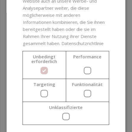
Website auch an unsere Werbe- und
PARAMETER
Analysepartner weiter, die diese
möglicherweise mit anderen
Informationen kombinieren, die Sie ihnen
INCI
Dipropylene Glycol,
bereitgestellt haben oder die sie im
Styrax Benzoin Resin
Rahmen Ihrer Nutzung ihrer Dienste
Extract
gesammelt haben.
Datenschutzrichtlinie
Unbedingt
Performance
Frei von
Parabene ;
erforderlich
Ethylenoxid (EO) ;
GMO-Rohstoffe ;
Inhaltsstoffe auf
Targeting
Funktionalität
Palmölbasis ;
Alkohols
Zertifizierungen
Vegan
Unklassifizierte
Produktfarbe
Braun ; Orange