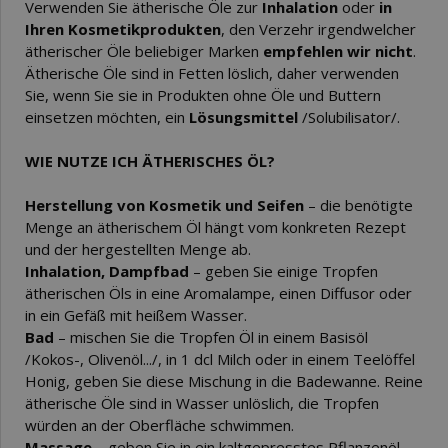
Verwenden Sie ätherische Öle zur
Inhalation
oder
in
Ihren Kosmetikprodukten
, den Verzehr irgendwelcher
ätherischer Öle beliebiger Marken
empfehlen wir nicht
.
Ätherische Öle sind in Fetten löslich, daher verwenden
Sie, wenn Sie sie in Produkten ohne Öle und Buttern
einsetzen möchten, ein
Lösungsmittel
/Solubilisator/.
WIE NUTZE ICH ÄTHERISCHES ÖL?
Herstellung von Kosmetik und Seifen
– die benötigte
Menge an ätherischem Öl hängt vom konkreten Rezept
und der hergestellten Menge ab.
Inhalation, Dampfbad
– geben Sie einige Tropfen
ätherischen Öls in eine Aromalampe, einen Diffusor oder
in ein Gefäß mit heißem Wasser.
Bad
– mischen Sie die Tropfen Öl in einem Basisöl
/Kokos-, Olivenöl.../, in 1 dcl Milch oder in einem Teelöffel
Honig, geben Sie diese Mischung in die Badewanne. Reine
ätherische Öle sind in Wasser unlöslich, die Tropfen
würden an der Oberfläche schwimmen.
Massage
– geben Sie in ein kaltgepresstes Pflanzenöl