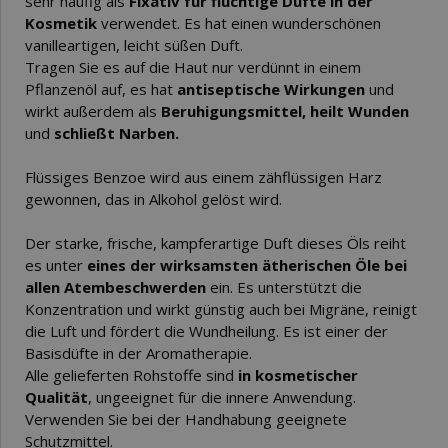
sehr häufig als
Fixativ für flüchtige Düfte in der
Kosmetik
verwendet. Es hat einen wunderschönen
vanilleartigen, leicht süßen Duft.
Tragen Sie es auf die Haut nur verdünnt in einem
Pflanzenöl auf, es hat
antiseptische Wirkungen
und
wirkt außerdem als
Beruhigungsmittel, heilt Wunden
und
schließt Narben.
Flüssiges Benzoe wird aus einem zähflüssigen Harz
gewonnen, das in Alkohol gelöst wird.
Der starke, frische, kampferartige Duft dieses Öls reiht
es unter
eines der wirksamsten ätherischen Öle bei
allen Atembeschwerden
ein. Es unterstützt die
Konzentration und wirkt günstig auch bei Migräne, reinigt
die Luft und fördert die Wundheilung. Es ist einer der
Basisdüfte in der Aromatherapie.
Alle gelieferten Rohstoffe sind
in kosmetischer
Qualität
, ungeeignet für die innere Anwendung.
Verwenden Sie bei der Handhabung geeignete
Schutzmittel.