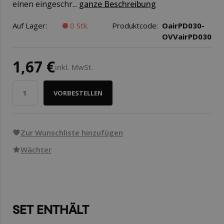
einen eingeschr...
ganze Beschreibung
Auf Lager:
0 Stk.
Produktcode:
OairPD030-
OVVairPD030
1,67 €
inkl. MwSt.
VORBESTELLEN
Zur Wunschliste hinzufügen
Wächter
SET ENTHÄLT