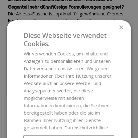
Gegenteil sehr dünnflüssige Formulierungen geeignet?
Die Airless-Flasche ist optimal für gewöhnliche Cremes,
Emulsionen, Seren und leichtere Gele. Bei sehr festen
×
Balsamen oder außergewöhnlich dünnflüssigen,
tropfbaren Präparaten empfehlen wir eine
Diese Webseite verwendet
Probebefüllung und das Testen des Pumpenlaufs sowie
Cookies.
der vollständigen Entleerung der Verpackung. Wir
Wir verwenden Cookies, um Inhalte und
empfehlen, den Test mit einer kleineren Produktmenge
Anzeigen zu personalisieren und unseren
durchzuführen, um eine gleichmäßige Dosierung ohne
Aussetzer oder Verstopfen des Systems zu überprüfen.
Datenverkehr zu analysieren. Wir geben
Informationen über Ihre Nutzung unserer
Wie reinige ich die Airless-Flasche richtig und verwende
Website auch an unsere Werbe- und
sie wiederholt?
Analysepartner weiter, die diese
Die Verpackung kann bei Einhaltung hygienischer
möglicherweise mit anderen
Grundsätze wiederholt verwendet werden. Vor jeder
Informationen kombinieren, die Sie ihnen
neuen Befüllung muss die Flasche so weit wie möglich
bereitgestellt haben oder die sie im
auseinandergebaut, mechanisch gereinigt und
Rahmen Ihrer Nutzung ihrer Dienste
anschließend mit einem geeigneten alkoholischen
gesammelt haben.
Datenschutzrichtlinie
Präparat desinfiziert werden. In der Praxis hat sich die
Verwendung von Isopropylalkohol oder Ethanol bewährt,