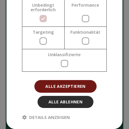
Unbedingt
Performance
KOSMETIK
erforderlich
GRUNDROHSTOFFE
Targeting
Funktionalität
ZUSATZSTOFFE FÜR KOSMETIKA
Unklassifizierte
FARBSTOFFE UND DUFTSTOFFE
KOSMETIKVERPACKUNGEN
ALLE AKZEPTIEREN
WERKZEUGE UND HILFSMITTEL
ALLE ABLEHNEN
KERZENHERSTELLUNG
DETAILS ANZEIGEN