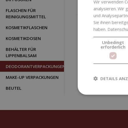
Wir verwenden Co
analysieren. Wir
FLASCHEN FÜR
und Analysepartn
REINIGUNGSMITTEL
Sie ihnen bereitg
KOSMETIKFLASCHEN
haben.
Datenschut
KOSMETIKDOSEN
Unbedingt
erforderlich
BEHÄLTER FÜR
LIPPENBALSAM
DEODORANTVERPACKUNGEN
MAKE-UP VERPACKUNGEN
DETAILS ANZ
BEUTEL