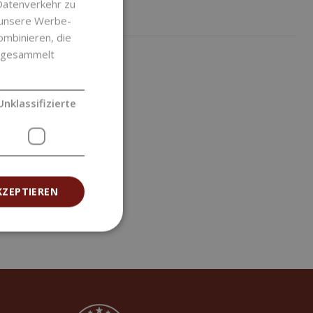
Datenverkehr zu
ú žiadne produkty.
 unsere Werbe-
ombinieren, die
e gesammelt
Unklassifizierte
KZEPTIEREN