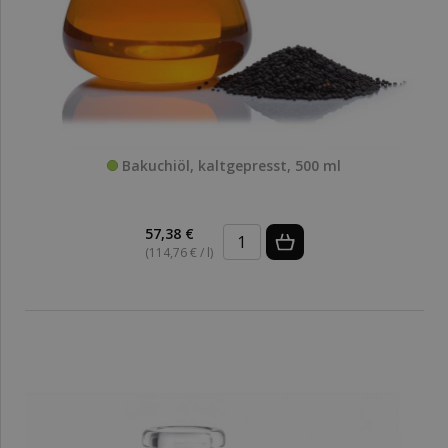
Bakuchiöl, kaltgepresst, 500 ml
57,38 €
(114,76 € / l)